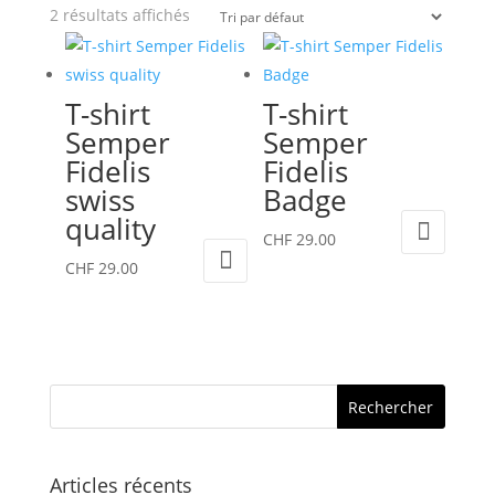
2 résultats affichés
T-shirt
T-shirt
Semper
Semper
Fidelis
Fidelis
swiss
Badge
quality
Ce
CHF
29.00
Ce
produit
CHF
29.00
produit
a
a
plusieurs
plusieurs
variations.
variations.
Les
Les
options
options
peuvent
peuvent
être
Articles récents