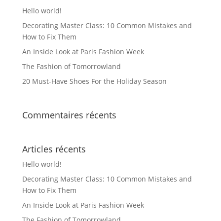
être
choisies
Hello world!
choisies
sur
Decorating Master Class: 10 Common Mistakes and
sur
la
How to Fix Them
la
page
An Inside Look at Paris Fashion Week
page
du
du
produit
The Fashion of Tomorrowland
produit
20 Must-Have Shoes For the Holiday Season
Commentaires récents
Articles récents
Hello world!
Decorating Master Class: 10 Common Mistakes and
How to Fix Them
An Inside Look at Paris Fashion Week
The Fashion of Tomorrowland