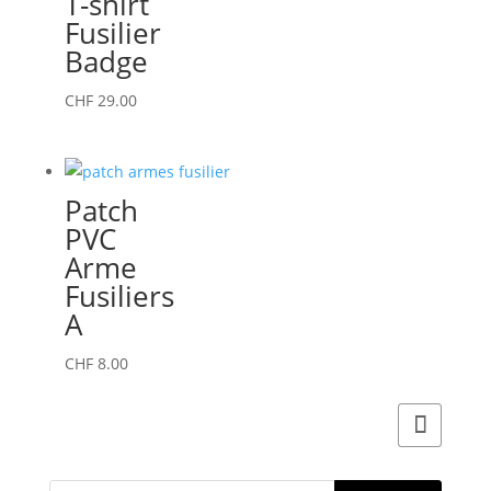
T-shirt
Fusilier
Badge
Ce
CHF
29.00
produit
a
plusieurs
Patch
variations.
PVC
Les
Arme
options
Fusiliers
peuvent
A
être
choisies
CHF
8.00
sur
la
page
du