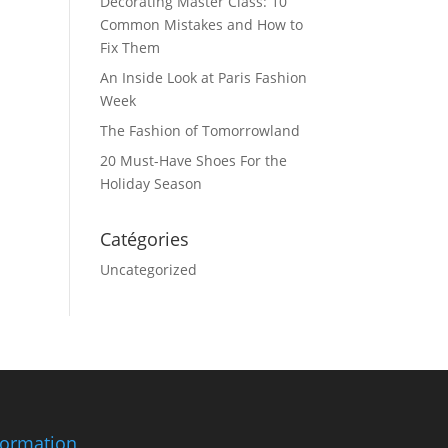
Decorating Master Class: 10
Common Mistakes and How to
Fix Them
An Inside Look at Paris Fashion
Week
The Fashion of Tomorrowland
20 Must-Have Shoes For the
Holiday Season
Catégories
Uncategorized
formation