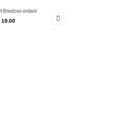
rt Bredzon enfant
19.00
t
urs
ions.
ns
nt
es